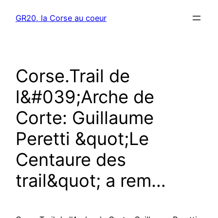
Aller
GR20, la Corse au coeur
au
contenu
Corse.Trail de
l&#039;Arche de
Corte: Guillaume
Peretti &quot;Le
Centaure des
trail&quot; a rem…